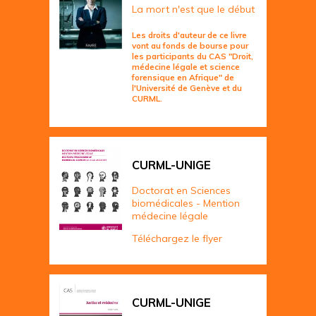
La mort n'est que le début
Les droits d'auteur de ce livre
vont au fonds de bourse pour
les participants du CAS "Droit,
médecine légale et science
forensique en Afrique" de
l'Université de Genève et du
CURML.
CURML-UNIGE
Doctorat en Sciences
biomédicales - Mention
médecine légale
Téléchargez le flyer
CURML-UNIGE