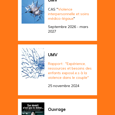
UMV
CAS "
Violence
interpersonnelle et soins
médico-légaux
"
Septembre 2026 - mars
2027
UMV
Rapport : "Expérience,
ressources et besoins des
enfants exposé.e.s à la
violence dans le couple"
25 novembre 2024
Ouvrage