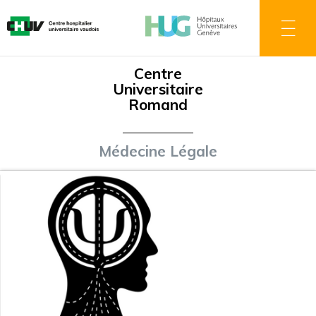
Salta
al
contenuto
principale
Centre
Universitaire
Romand
Médecine Légale