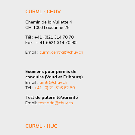
CURML - CHUV
Chemin de la Vulliette 4
CH-1000 Lausanne 25
Tél : +41 (0)21 314 70 70
Fax : + 41 (0)21 314 70 90
Email :
curml.central@chuv.ch
Examens pour permis de
conduire (Vaud et Fribourg)
Email :
umtr@chuv.ch
Tél :
+41 (0) 21 316 62 50
Test de paternité/parenté
Email:
test.adn@chuv.ch
CURML - HUG