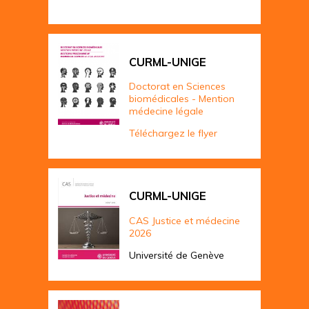
CURML-UNIGE
Doctorat en Sciences
biomédicales - Mention
médecine légale
Téléchargez le flyer
CURML-UNIGE
CAS Justice et médecine
2026
Université de Genève