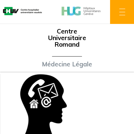
Aller
au
contenu
principal
Centre
Universitaire
Romand
Médecine Légale