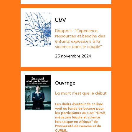
UMV
Rapport : "Expérience,
ressources et besoins des
enfants exposé.e.s à la
violence dans le couple"
25 novembre 2024
Ouvrage
La mort n'est que le début
Les droits d'auteur de ce livre
vont au fonds de bourse pour
les participants du CAS "Droit,
médecine légale et science
forensique en Afrique" de
l'Université de Genève et du
CURML.