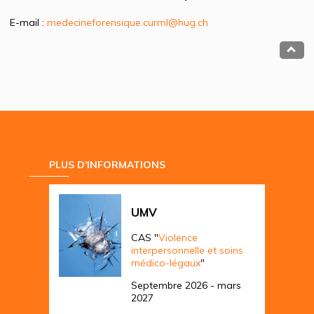
E-mail :
medecineforensique.curml@hug.ch
PLUS D'INFORMATIONS
UMV
CAS "
Violence
interpersonnelle et soins
médico-légaux
"
Septembre 2026 - mars
2027