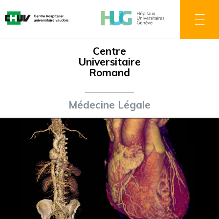
Aller
au
contenu
principal
Centre
Universitaire
Romand
Médecine Légale