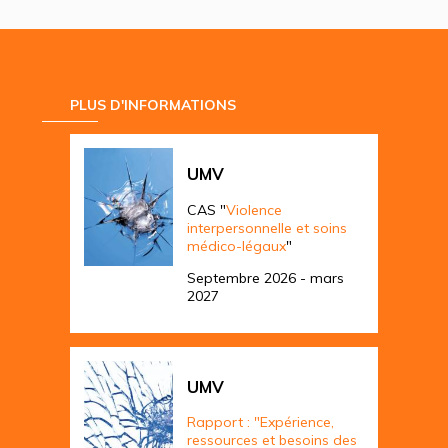
PLUS D'INFORMATIONS
UMV
CAS "
Violence
interpersonnelle et soins
médico-légaux
"
Septembre 2026 - mars
2027
UMV
Rapport : "Expérience,
ressources et besoins des