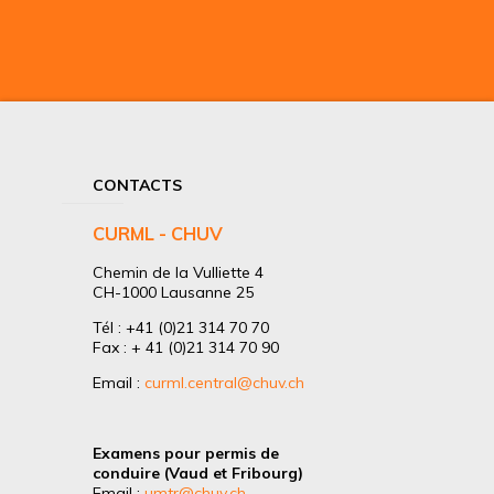
CONTACTS
CURML - CHUV
Chemin de la Vulliette 4
CH-1000 Lausanne 25
Tél : +41 (0)21 314 70 70
Fax : + 41 (0)21 314 70 90
Email :
curml.central@chuv.ch
Examens pour permis de
conduire (Vaud et Fribourg)
Email :
umtr@chuv.ch