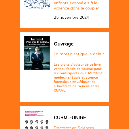
enfants exposé.e.s à la
violence dans le couple"
25 novembre 2024
Ouvrage
La mort n'est que le début
Les droits d'auteur de ce livre
vont au fonds de bourse pour
les participants du CAS "Droit,
médecine légale et science
forensique en Afrique" de
l'Université de Genève et du
CURML.
CURML-UNIGE
Doctorat en Sciences