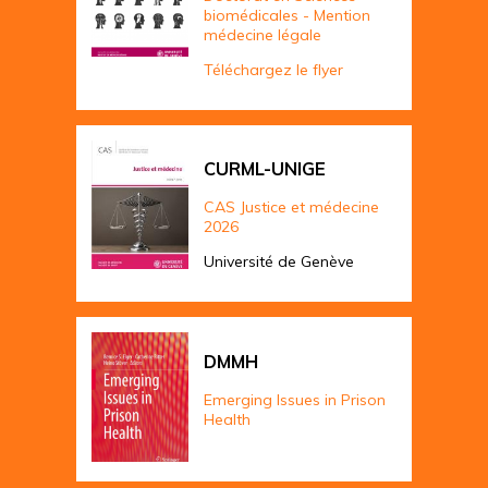
biomédicales - Mention
médecine légale
Téléchargez le flyer
CURML-UNIGE
CAS Justice et médecine
2026
Université de Genève
DMMH
Emerging Issues in Prison
Health