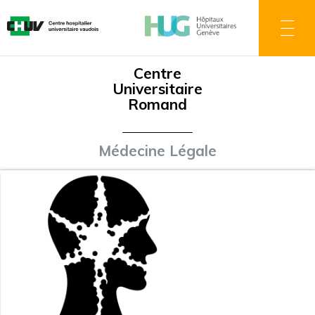
Aller
au
contenu
principal
Centre
Universitaire
Romand
Médecine Légale