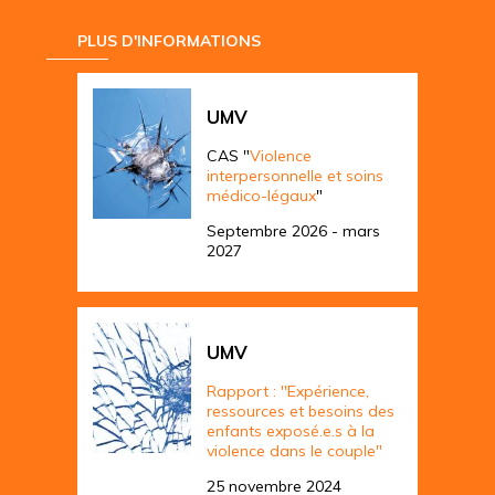
PLUS D'INFORMATIONS
UMV
CAS "
Violence
interpersonnelle et soins
médico-légaux
"
Septembre 2026 - mars
2027
UMV
Rapport : "Expérience,
ressources et besoins des
enfants exposé.e.s à la
violence dans le couple"
25 novembre 2024