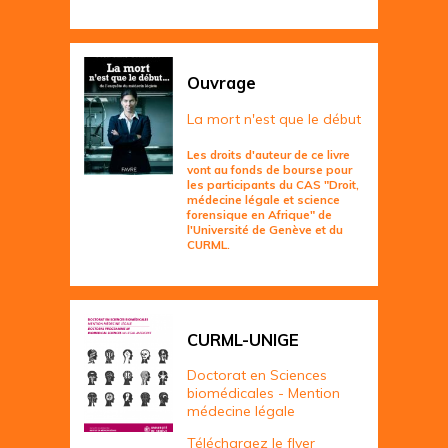
Ouvrage
La mort n'est que le début
Les droits d'auteur de ce livre
vont au fonds de bourse pour
les participants du CAS "Droit,
médecine légale et science
forensique en Afrique" de
l'Université de Genève et du
CURML.
CURML-UNIGE
Doctorat en Sciences
biomédicales - Mention
médecine légale
Téléchargez le flyer