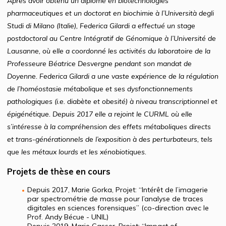
Après avoir obtenu un diplôme en biotechnologies
pharmaceutiques et un doctorat en biochimie à l’Università degli
Studi di Milano (Italie), Federica Gilardi a effectué un stage
postdoctoral au Centre Intégratif de Génomique à l’Université de
Lausanne, où elle a coordonné les activités du laboratoire de la
Professeure Béatrice Desvergne pendant son mandat de
Doyenne. Federica Gilardi a une vaste expérience de la régulation
de l’homéostasie métabolique et ses dysfonctionnements
pathologiques (i.e. diabète et obesité) à niveau transcriptionnel et
épigénétique. Depuis 2017 elle a rejoint le CURML où elle
s’intéresse à la compréhension des effets métaboliques directs
et trans-générationnels de l’exposition à des perturbateurs, tels
que les métaux lourds et les xénobiotiques.
Projets de thèse en cours
Depuis 2017, Marie Gorka, Projet: “Intérêt de l’imagerie
par spectrométrie de masse pour l’analyse de traces
digitales en sciences forensiques” (co-direction avec le
Prof. Andy Bécue - UNIL)
Depuis 2019, Marie Gasser, Projet: “Impact of