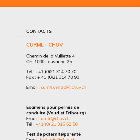
CONTACTS
CURML - CHUV
Chemin de la Vulliette 4
CH-1000 Lausanne 25
Tél : +41 (0)21 314 70 70
Fax : + 41 (0)21 314 70 90
Email :
curml.central@chuv.ch
Examens pour permis de
conduire (Vaud et Fribourg)
Email :
umtr@chuv.ch
Tél :
+41 (0) 21 316 62 50
Test de paternité/parenté
Email:
test.adn@chuv.ch