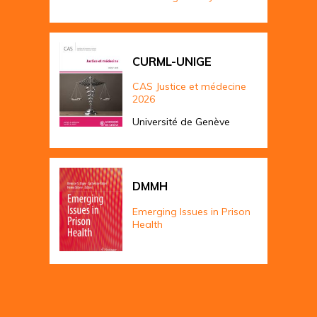
CURML-UNIGE
CAS Justice et médecine
2026
Université de Genève
DMMH
Emerging Issues in Prison
Health