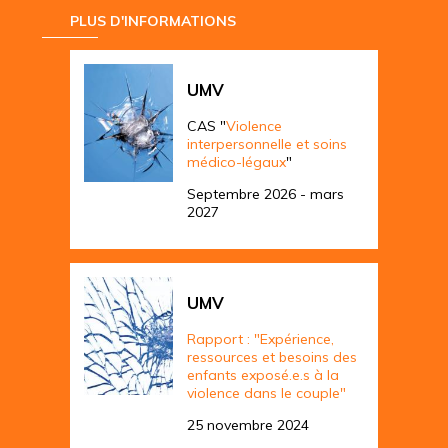
PLUS D'INFORMATIONS
UMV
CAS "
Violence
interpersonnelle et soins
médico-légaux
"
Septembre 2026 - mars
2027
UMV
Rapport : "Expérience,
ressources et besoins des
enfants exposé.e.s à la
violence dans le couple"
25 novembre 2024