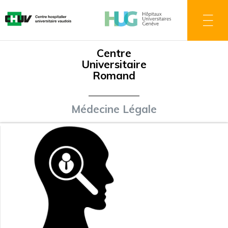
Aller
au
contenu
principal
Centre
Universitaire
Romand
Médecine Légale