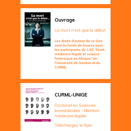
Ouvrage
La mort n'est que le début
Les droits d'auteur de ce livre
vont au fonds de bourse pour
les participants du CAS "Droit,
médecine légale et science
forensique en Afrique" de
l'Université de Genève et du
CURML.
CURML-UNIGE
Doctorat en Sciences
biomédicales - Mention
médecine légale
Téléchargez le flyer