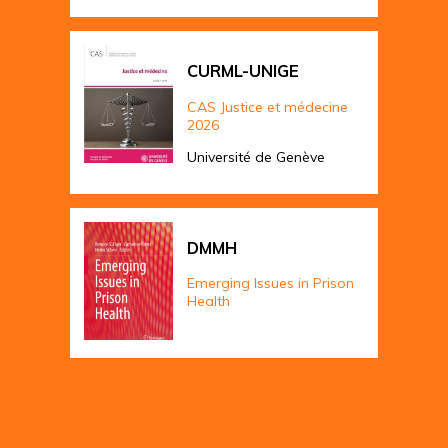
CURML-UNIGE
CAS Justice et médecine
2026
Université de Genève
DMMH
Emerging Issues in Prison
Health