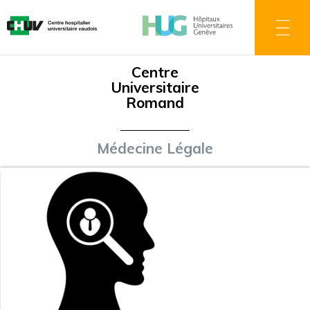
Skip
to
main
content
Centre
Universitaire
Romand
Médecine Légale