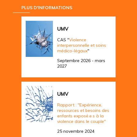
PLUS D'INFORMATIONS
UMV
CAS "
Violence
interpersonnelle et soins
médico-légaux
"
Septembre 2026 - mars
2027
UMV
Rapport : "Expérience,
ressources et besoins des
enfants exposé.e.s à la
violence dans le couple"
25 novembre 2024