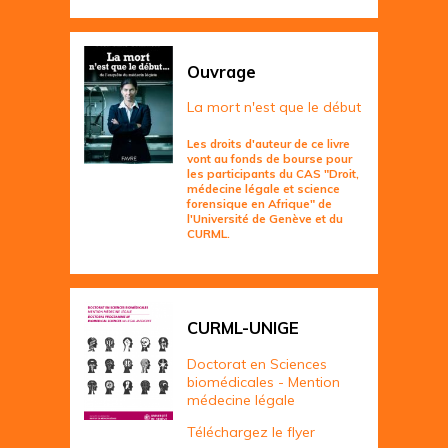
Ouvrage
La mort n'est que le début
Les droits d'auteur de ce livre
vont au fonds de bourse pour
les participants du CAS "Droit,
médecine légale et science
forensique en Afrique" de
l'Université de Genève et du
CURML.
CURML-UNIGE
Doctorat en Sciences
biomédicales - Mention
médecine légale
Téléchargez le flyer