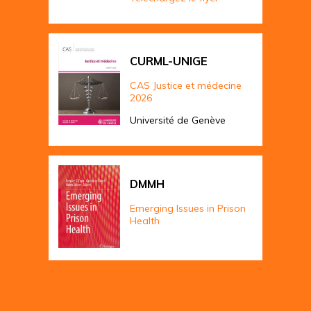
CURML-UNIGE
CAS Justice et médecine
2026
Université de Genève
DMMH
Emerging Issues in Prison
Health