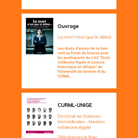
Ouvrage
La mort n'est que le début
Les droits d'auteur de ce livre
vont au fonds de bourse pour
les participants du CAS "Droit,
médecine légale et science
forensique en Afrique" de
l'Université de Genève et du
CURML.
CURML-UNIGE
Doctorat en Sciences
biomédicales - Mention
médecine légale
Téléchargez le flyer