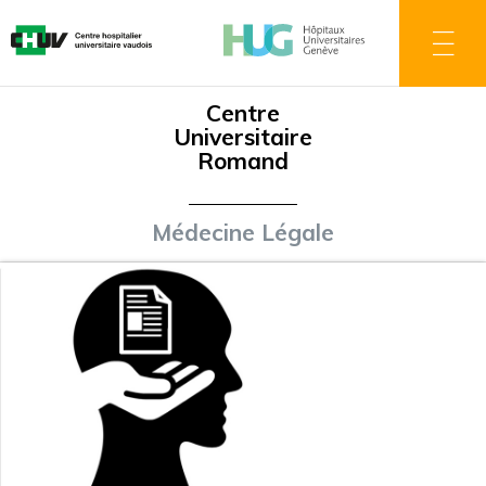
Aller
au
contenu
principal
Centre
Universitaire
Romand
Médecine Légale