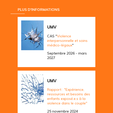
PLUS D'INFORMATIONS
UMV
CAS "
Violence
interpersonnelle et soins
médico-légaux
"
Septembre 2026 - mars
2027
UMV
Rapport : "Expérience,
ressources et besoins des
enfants exposé.e.s à la
violence dans le couple"
25 novembre 2024