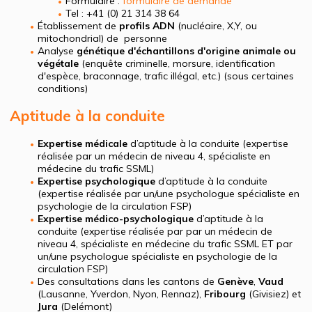
Formulaire :
formulaire de demande
Tel : +41 (0) 21 314 38 64
Établissement de
profils ADN
(nucléaire, X,Y, ou
mitochondrial) de personne
Analyse
génétique d'échantillons d'origine animale ou
végétale
(enquête criminelle, morsure, identification
d'espèce, braconnage, trafic illégal, etc.) (sous certaines
conditions)
Aptitude à la conduite
Expertise médicale
d’aptitude à la conduite (expertise
réalisée par un médecin de niveau 4, spécialiste en
médecine du trafic SSML)
Expertise psychologique
d’aptitude à la conduite
(expertise réalisée par un/une psychologue spécialiste en
psychologie de la circulation FSP)
Expertise médico-psychologique
d’aptitude à la
conduite (expertise réalisée par par un médecin de
niveau 4, spécialiste en médecine du trafic SSML ET par
un/une psychologue spécialiste en psychologie de la
circulation FSP)
Des consultations dans les cantons de
Genève
,
Vaud
(Lausanne, Yverdon, Nyon, Rennaz),
Fribourg
(Givisiez) et
Jura
(Delémont)