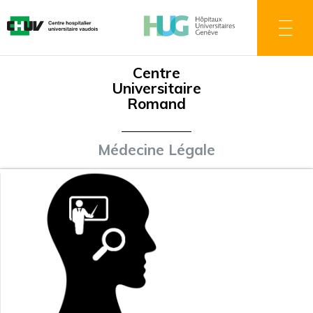
Aller
au
contenu
principal
Centre
Universitaire
Romand
Médecine Légale