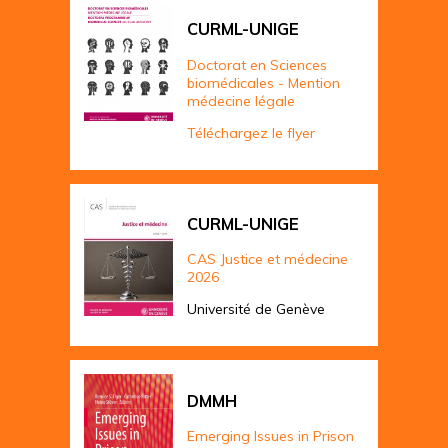
CURML-UNIGE
Doctorat en Sciences
biomédicales - Mention
médecine légale
Téléchargez le flyer
CURML-UNIGE
CAS Justice et médecine
2026
Université de Genève
DMMH
Emerging Issues in Prison