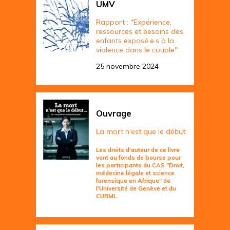
UMV
Rapport : "Expérience,
ressources et besoins des
enfants exposé.e.s à la
violence dans le couple"
25 novembre 2024
Ouvrage
La mort n'est que le début
Les droits d'auteur de ce livre
vont au fonds de bourse pour
les participants du CAS "Droit,
médecine légale et science
forensique en Afrique" de
l'Université de Genève et du
CURML.