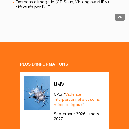
Examens d'imagerie (CT-Scan, Virtangio
et
IRM)
®
effectués par l'UIF
PLUS D'INFORMATIONS
UMV
CAS "
Violence
interpersonnelle et soins
médico-légaux
"
Septembre 2026 - mars
2027