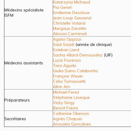
Katarzyna Michaud
Pia Genet
Médecins spécialiste
Emilienne Descloux
ISFM
Jean-Loup Gassend
Christelle Voland
Margaux Zarattin
Alessia Carminati
Agata Oppizzi
Said Saadi
(année de clinique)
Esteban Liard
Sacha Allard-Demoustiez
(UIF)
Lucia Fiorenzo
Médecins assistants
Tara Agudo
Giulia Saino Calabretta
François Weyer
Célia Tomassetti
Aline Arn
M
ichael Ferez
Stéphanie Leveque
Préparateurs
Vicky Singy
Benoit Faivre
Catherine Oberson
Secrétaires
Agnès Chapuis
Anouska Goncalves