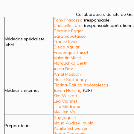
Collaborateurs du site de Ge
Tony Fracasso
(responsable)
Christelle Lardi
(responsable opérationne
Coraline Egger
Sara Sabatasso
Médecins spécialiste
France Evain
ISFM
Diego Aguiar
Frédérique Thicot
Valentin Marti
Marouchka Gerth
Alicia Boz
Amal Mosbahi
Eloïse Sattonnay
Florina-Raluca Apostolescu
Médecins internes
Javan Helbling
(UIF)
Kim Wiskott
Léa Vionnet
Lisa Mettraux
My-Lien Vo
Guy Jaquier
Maud Audrey Joubin
Préparateurs
Achille Schweizer
Bruno Chabanis