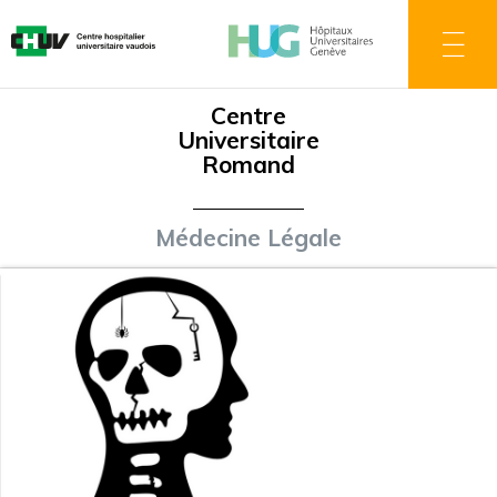
Aller
au
contenu
principal
Centre
Universitaire
Romand
Médecine Légale