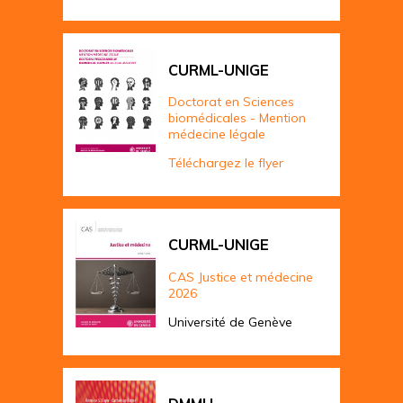
CURML-UNIGE
Doctorat en Sciences
biomédicales - Mention
médecine légale
Téléchargez le flyer
CURML-UNIGE
CAS Justice et médecine
2026
Université de Genève