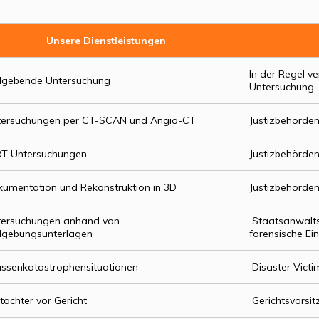
Unsere Dienstleistungen
In der Regel v
dgebende Untersuchung
Untersuchung
tersuchungen per CT-SCAN und Angio-CT
Justizbehörde
T Untersuchungen
Justizbehörde
umentation und Rekonstruktion in 3D
Justizbehörde
tersuchungen anhand von
Staatsanwaltsc
dgebungsunterlagen
forensische Ei
senkatastrophensituationen
Disaster Victim
achter vor Gericht
Gerichtsvorsit