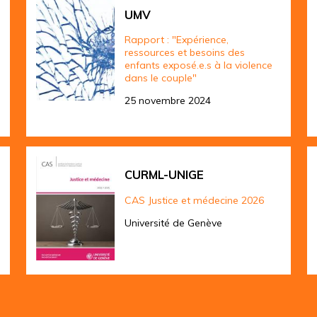
UMV
Rapport : "Expérience,
ressources et besoins des
enfants exposé.e.s à la violence
dans le couple"
25 novembre 2024
CURML-UNIGE
CAS Justice et médecine 2026
Université de Genève