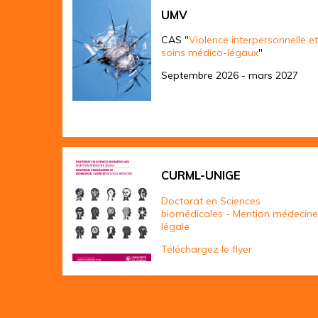
UMV
CAS "
Violence interpersonnelle et
soins médico-légaux
"
Septembre 2026 - mars 2027
CURML-UNIGE
Doctorat en Sciences
biomédicales - Mention médecine
légale
Téléchargez le flyer