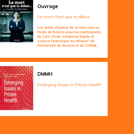
Ouvrage
La mort n'est que le début
Les droits d'auteur de ce livre vont au
fonds de bourse pour les participants
du CAS "Droit, médecine légale et
science forensique en Afrique" de
l'Université de Genève et du CURML.
DMMH
Emerging Issues in Prison Health