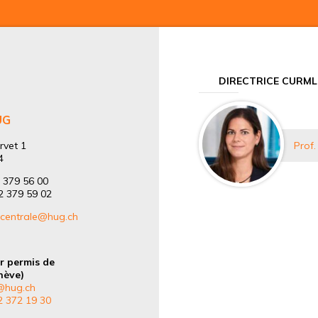
DIRECTRICE CURML
UG
rvet 1
Prof.
4
2 379 56 00
22 379 59 02
.centrale@hug.ch
r permis de
nève)
hug.ch
2 372 19 30