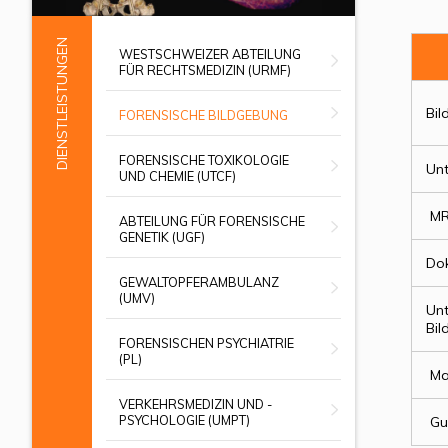
DIENSTLEISTUNGEN
WESTSCHWEIZER ABTEILUNG
FÜR RECHTSMEDIZIN (URMF)
Bil
FORENSISCHE BILDGEBUNG
FORENSISCHE TOXIKOLOGIE
Un
UND CHEMIE (UTCF)
MR
ABTEILUNG FÜR FORENSISCHE
GENETIK (UGF)
Dok
GEWALTOPFERAMBULANZ
(UMV)
Un
Bil
FORENSISCHEN PSYCHIATRIE
(PL)
Mas
VERKEHRSMEDIZIN UND -
PSYCHOLOGIE (UMPT)
Gut