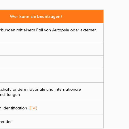
Wer kann sie beantragen?
erbunden mit einem Fall von Autopsie oder externer
n
n
n
haft, andere nationale und internationale
nrichtungen
 Identification (
DVI
)
zender