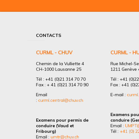
CONTACTS
CURML - CHUV
CURML - H
Chemin de la Vulliette 4
Rue Michel-Se
CH-1000 Lausanne 25
1211 Genève 
Tél : +41 (0)21 314 70 70
Tél : +41 (0)2
Fax : + 41 (0)21 314 70 90
Fax : +41 (0)
Email
E-mail :
curml
:
curml.central@chuv.ch
Examens pou
Examens pour permis de
conduire (Ge
conduire (Vaud et
Email :
UMPT@
Fribourg)
Tél :
+41 (0) 2
Email :
umtr@chuv.ch