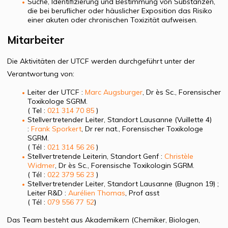
Suche, Identifizierung und Bestimmung von Substanzen,
die bei beruflicher oder häuslicher Exposition das Risiko
einer akuten oder chronischen Toxizität aufweisen.
Mitarbeiter
Die Aktivitäten der UTCF werden durchgeführt unter der
Verantwortung von:
Leiter der UTCF :
Marc Augsburger
, Dr ès Sc., Forensischer
Toxikologe SGRM.
( Tel :
021 314 70 85
)
Stellvertretender Leiter, Standort Lausanne (Vuillette 4)
:
Frank Sporkert
, Dr rer nat., Forensischer Toxikologe
SGRM.
( Tél :
021 314 56 26
)
Stellvertretende Leiterin, Standort Genf :
Christèle
Widmer
, Dr ès Sc., Forensische Toxikologin SGRM.
( Tél :
022 379 56 23
)
Stellvertretender Leiter, Standort Lausanne (Bugnon 19) ;
Leiter R&D :
Aurélien Thomas
, Prof asst
( Tél :
079 556 77 52
)
Das Team besteht aus Akademikern (Chemiker, Biologen,