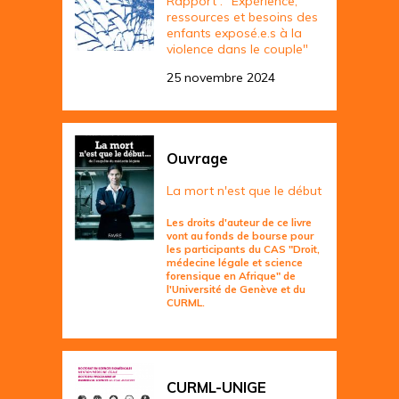
Rapport : "Expérience,
ressources et besoins des
enfants exposé.e.s à la
violence dans le couple"
25 novembre 2024
Ouvrage
La mort n'est que le début
Les droits d'auteur de ce livre
vont au fonds de bourse pour
les participants du CAS "Droit,
médecine légale et science
forensique en Afrique" de
l'Université de Genève et du
CURML.
CURML-UNIGE