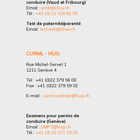
conduire (Vaud et Fribourg)
Email :
umtr@chuv.ch
Tél :
+41 (0) 21 316 62 50
Test de paternité/parenté
Email:
test.adn@chuv.ch
CURML - HUG
Rue Michel-Servet 1
1211 Genève 4
Tél : +41 (0)22 379 56 00
Fax : +41 (0)22 379 59 02
E-mail :
curml.centrale@hug.ch
Examens pour permis de
conduire (Genève)
Email :
UMPT@hug.ch
Tél :
+41 (0) 22 372 19 30