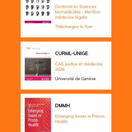
Doctorat en Sciences
biomédicales - Mention
médecine légale
Téléchargez le flyer
CURML-UNIGE
CAS Justice et médecine
2026
Université de Genève
DMMH
Emerging Issues in Prison
Health