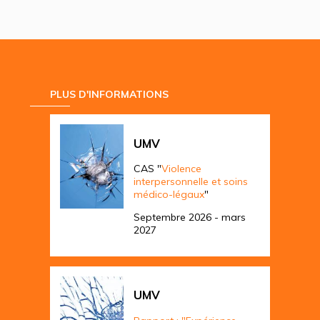
PLUS D'INFORMATIONS
UMV
CAS "
Violence
interpersonnelle et soins
médico-légaux
"
Septembre 2026 - mars
2027
UMV