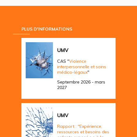
PLUS D'INFORMATIONS
UMV
CAS "
Violence
interpersonnelle et soins
médico-légaux
"
Septembre 2026 - mars
2027
UMV
Rapport : "Expérience,
ressources et besoins des