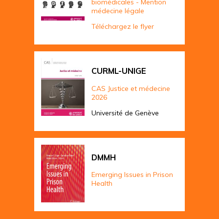
biomédicales - Mention
médecine légale
Téléchargez le flyer
CURML-UNIGE
CAS Justice et médecine
2026
Université de Genève
DMMH
Emerging Issues in Prison
Health