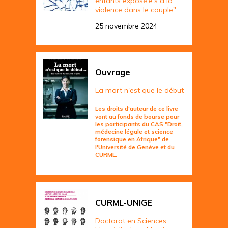
enfants exposé.e.s à la
violence dans le couple"
25 novembre 2024
Ouvrage
La mort n'est que le début
Les droits d'auteur de ce livre
vont au fonds de bourse pour
les participants du CAS "Droit,
médecine légale et science
forensique en Afrique" de
l'Université de Genève et du
CURML.
CURML-UNIGE
Doctorat en Sciences