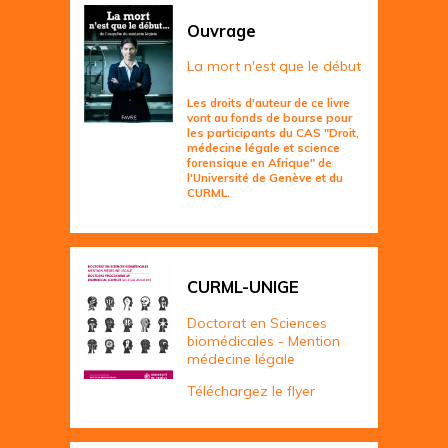
Ouvrage
La mort n'est que le début
Les droits d'auteur de ce livre
vont au fonds de bourse pour
les participants du CAS "Droit,
médecine légale et science
forensique en Afrique" de
l'Université de Genève et du
CURML.
CURML-UNIGE
Doctorat en Sciences
biomédicales - Mention
médecine légale
Téléchargez le flyer