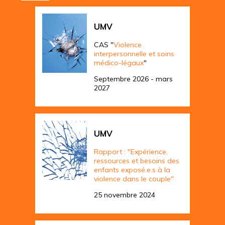
UMV
CAS "
Violence
interpersonnelle et soins
médico-légaux
"
Septembre 2026 - mars
2027
UMV
Rapport : "Expérience,
ressources et besoins des
enfants exposé.e.s à la
violence dans le couple"
25 novembre 2024