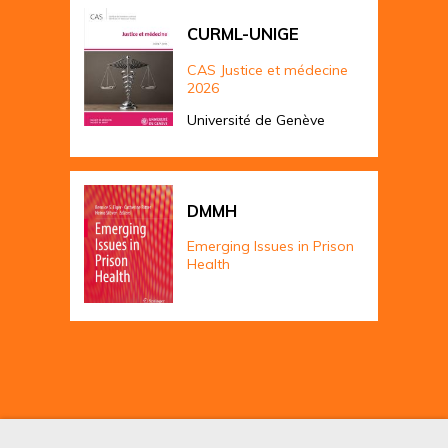
CURML-UNIGE
CAS Justice et médecine
2026
Université de Genève
DMMH
Emerging Issues in Prison
Health