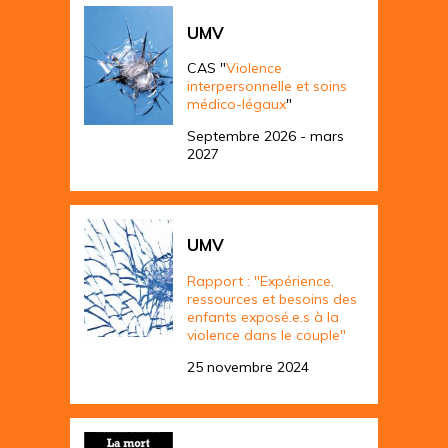
UMV
CAS "
Violence
interpersonnelle et soins
médico-légaux
"
Septembre 2026 - mars
2027
UMV
Rapport : "Expérience,
ressources et besoins des
enfants exposé.e.s à la
violence dans le couple"
25 novembre 2024