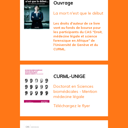
Ouvrage
La mort n'est que le début
Les droits d'auteur de ce livre
vont au fonds de bourse pour
les participants du CAS "Droit,
médecine légale et science
forensique en Afrique" de
l'Université de Genève et du
CURML.
CURML-UNIGE
Doctorat en Sciences
biomédicales - Mention
médecine légale
Téléchargez le flyer