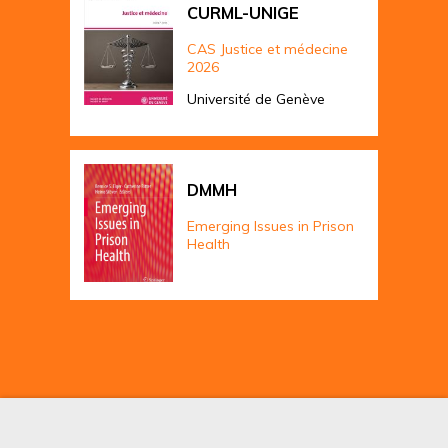
CURML-UNIGE
CAS Justice et médecine
2026
Université de Genève
DMMH
Emerging Issues in Prison
Health