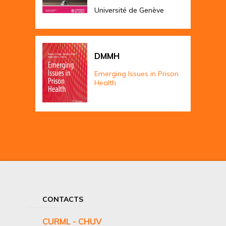
Université de Genève
DMMH
Emerging Issues in Prison
Health
CONTACTS
CURML - CHUV