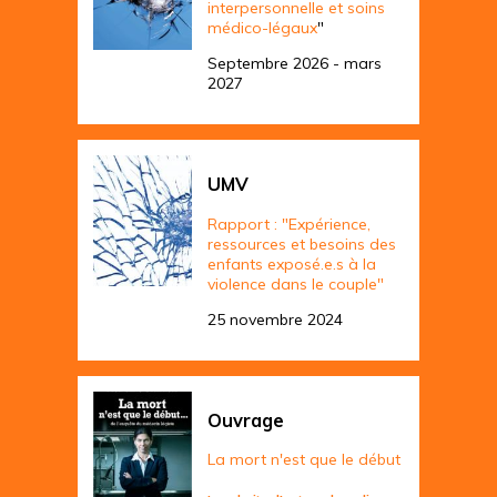
interpersonnelle et soins
médico-légaux
"
Septembre 2026 - mars
2027
UMV
Rapport : "Expérience,
ressources et besoins des
enfants exposé.e.s à la
violence dans le couple"
25 novembre 2024
Ouvrage
La mort n'est que le début