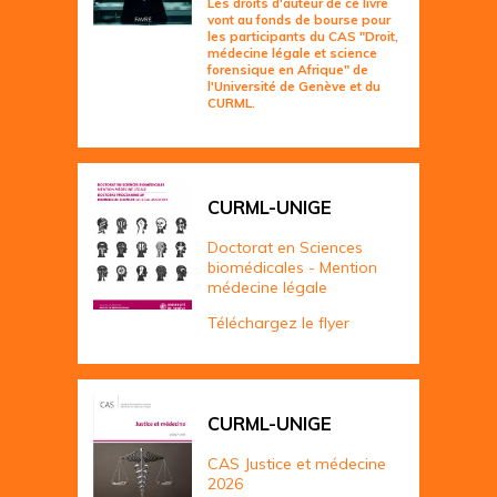
Les droits d'auteur de ce livre
vont au fonds de bourse pour
les participants du CAS "Droit,
médecine légale et science
forensique en Afrique" de
l'Université de Genève et du
CURML.
CURML-UNIGE
Doctorat en Sciences
biomédicales - Mention
médecine légale
Téléchargez le flyer
CURML-UNIGE
CAS Justice et médecine
2026