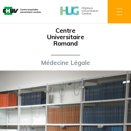
Direkt
zum
Inhalt
Centre
Universitaire
Romand
Médecine Légale