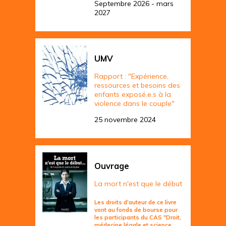
Septembre 2026 - mars
2027
UMV
Rapport : "Expérience,
ressources et besoins des
enfants exposé.e.s à la
violence dans le couple"
25 novembre 2024
Ouvrage
La mort n'est que le début
Les droits d'auteur de ce livre
vont au fonds de bourse pour
les participants du CAS "Droit,
médecine légale et science