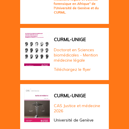
forensique en Afrique" de
l'Université de Genève et du
CURML.
CURML-UNIGE
Doctorat en Sciences
biomédicales - Mention
médecine légale
Téléchargez le flyer
CURML-UNIGE
CAS Justice et médecine
2026
Université de Genève