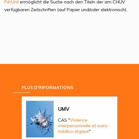
PérUnil
ermöglicht die Suche nach den Titeln der am CHUV
verfügbaren Zeitschriften (auf Papier und/oder elektronisch).
PLUS D'INFORMATIONS
UMV
CAS "
Violence
interpersonnelle et soins
médico-légaux
"