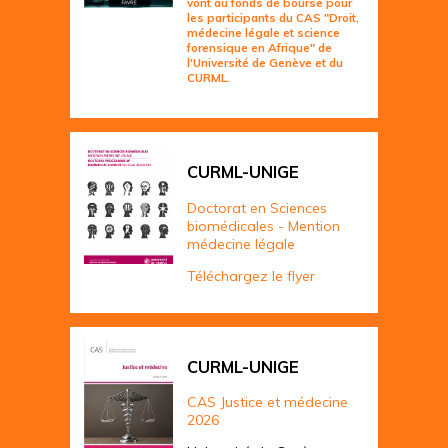
vont au fonds de bourse pour
les participants du CAS "Droit,
médecine légale et science
forensique en Afrique" de
l'Université de Genève et du
CURML.
CURML-UNIGE
Doctorat en Sciences
biomédicales - Mention
médecine légale
Téléchargez le flyer
CURML-UNIGE
CAS Justice et médecine
2026