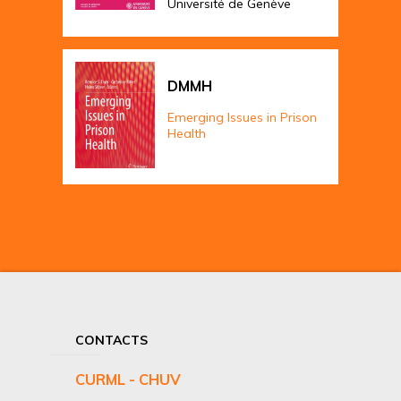
Université de Genève
DMMH
Emerging Issues in Prison
Health
CONTACTS
CURML - CHUV