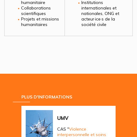
humanitaire
Institutions
Collaborations
internationales et
scientifiques
nationales, ONG et
Projets et missions
acteur·ice·s de la
humanitaires
société civile
PLUS D'INFORMATIONS
UMV
CAS "
Violence
interpersonnelle et soins