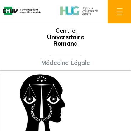
Aller
au
contenu
principal
Centre
Universitaire
Romand
Médecine Légale