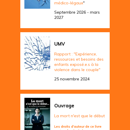
médico-légaux
"
Septembre 2026 - mars
2027
UMV
Rapport : "Expérience,
ressources et besoins des
enfants exposé.e.s à la
violence dans le couple"
25 novembre 2024
Ouvrage
La mort n'est que le début
Les droits d'auteur de ce livre