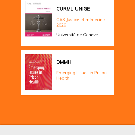
CURML-UNIGE
CAS Justice et médecine
2026
Université de Genève
DMMH
Emerging Issues in Prison
Health