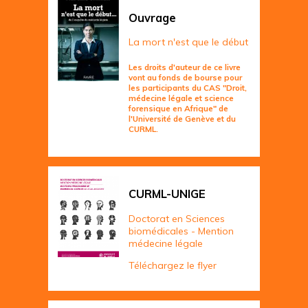
Ouvrage
La mort n'est que le début
Les droits d'auteur de ce livre
vont au fonds de bourse pour
les participants du CAS "Droit,
médecine légale et science
forensique en Afrique" de
l'Université de Genève et du
CURML.
CURML-UNIGE
Doctorat en Sciences
biomédicales - Mention
médecine légale
Téléchargez le flyer