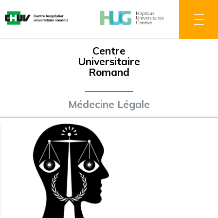
Aller
au
contenu
principal
Centre
Universitaire
Romand
Médecine Légale