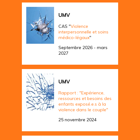
UMV
CAS "
Violence
interpersonnelle et soins
médico-légaux
"
Septembre 2026 - mars
2027
UMV
Rapport : "Expérience,
ressources et besoins des
enfants exposé.e.s à la
violence dans le couple"
25 novembre 2024